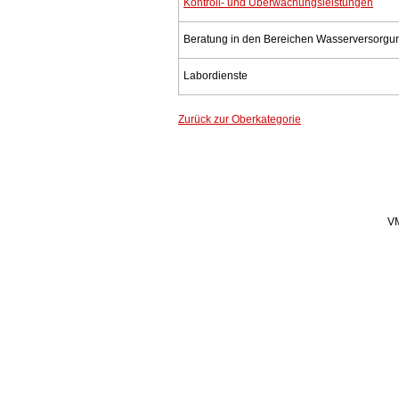
Kontroll- und Überwachungsleistungen
Beratung in den Bereichen Wasserversorgun
Labordienste
Zurück zur Oberkategorie
VM