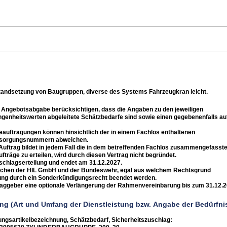
tandsetzung von Baugruppen, diverse des Systems Fahrzeugkran leicht.
Angebotsabgabe berücksichtigen, dass die Angaben zu den jeweiligen
ngenheitswerten abgeleitete Schätzbedarfe sind sowie einen gegebenenfalls auf
Beauftragungen können hinsichtlich der in einem Fachlos enthaltenen
ersorgungsnummern abweichen.
 Auftrag bildet in jedem Fall die in dem betreffenden Fachlos zusammengefas
fträge zu erteilen, wird durch diesen Vertrag nicht begründet.
uschlagserteilung und endet am 31.12.2027.
schen der HIL GmbH und der Bundeswehr, egal aus welchem Rechtsgrund
ung durch ein Sonderkündigungsrecht beendet werden.
raggeber eine optionale Verlängerung der Rahmenvereinbarung bis zum 31.12.2
ng (Art und Umfang der Dienstleistung bzw. Angabe der Bedürfn
ngsartikelbezeichnung, Schätzbedarf, Sicherheitszuschlag: