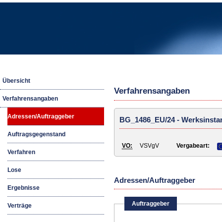
HIL
Übersicht
Verfahrensangaben
Verfahrensangaben
Adressen/Auftraggeber
BG_1486_EU/24 - Werksinstan
Auftragsgegenstand
VO:
VSVgV
Vergabeart:
Verfahren
Lose
Adressen/Auftraggeber
Ergebnisse
Auftraggeber
Verträge